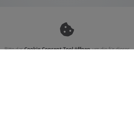
Bitte das
Cookie-Consent-Tool öffnen
, um die für dieses
Element notwendigen Cookies zu akzeptieren.
Footer - Kontaktdaten und Öffnungszei
Kontakt
Roland Volk GmbH
Industriestr. 17
74677 Dörzbach