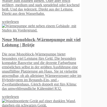
aber frisch
delnd oder kochend
s der Leitung.
mpe mit viel
e bietet
. Die besonders
nte Farbgebung
n Ausführung eine
ie ist vielseitig
meerzeuger oder im
nd -
 gut fürs Klima:
l R32.