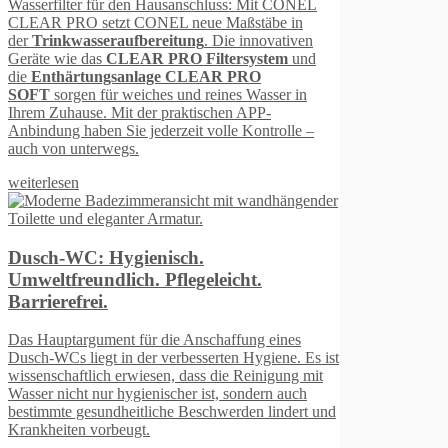
uss: Mit CONEL
Maßstäbe in
Die innovativen
tersystem
und
R PRO
ines Wasser in
hen APP-
lle Kontrolle –
icht.
affung eines
ten Hygiene. Es ist
ie Reinigung mit
, sondern auch
werden lindert und