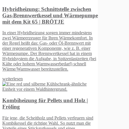
lle zwischen
nd Wärmepumpe
E
mmer mindestens
ärmekomfort. In
l-Brennwert mit
wie z. B. einer
l hat in einem
zenlastzeiten (bei
arf) schnell
en.
und Holz |
ts verfeuern sind
o nutzt man die
d eines