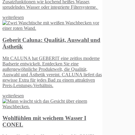
ißes Wasser,
te Filtersysteme.
, Auswahl und
zeitlos moderne
ie eine
e Qualität,
ALUNA liefert das
nem attraktiven
Wasser I